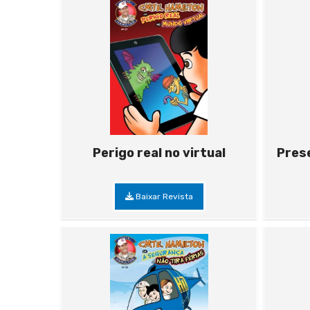
Perigo real no virtual
Pres
Baixar Revista