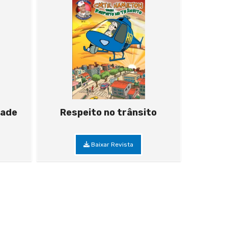
dade
Respeito no trânsito
Baixar Revista