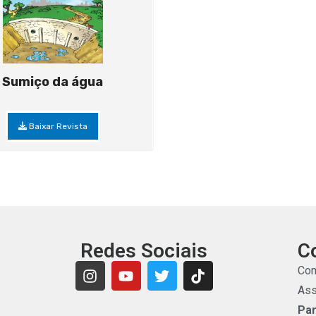
Sumiço da água
Baixar Revista
Redes Sociais
C
Com
Ass
Par